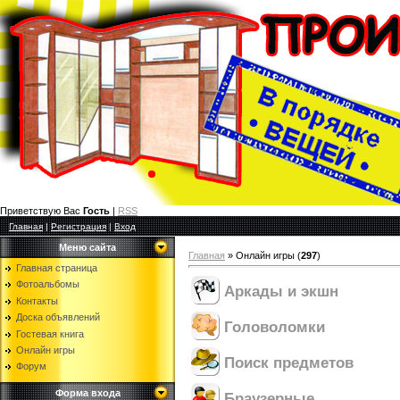
Приветствую Вас
Гость
|
RSS
Главная
|
Регистрация
|
Вход
Меню сайта
Главная
»
Онлайн игры
(
297
)
Главная страница
Фотоальбомы
Аркады и экшн
Контакты
Доска объявлений
Головоломки
Гостевая книга
Онлайн игры
Поиск предметов
Форум
Форма входа
Браузерные